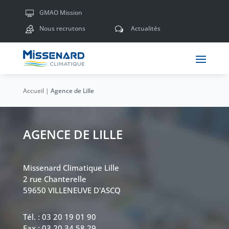
GMAO Mission
Nous recrutons
Actualités
w
Accueil
|
Agence de Lille
AGENCE DE LILLE
Missenard Climatique Lille
2 rue Chanterelle
59650 VILLENEUVE D'ASCQ
Tél. : 03 20 19 01 90
Fax : 03.20.34.58.29