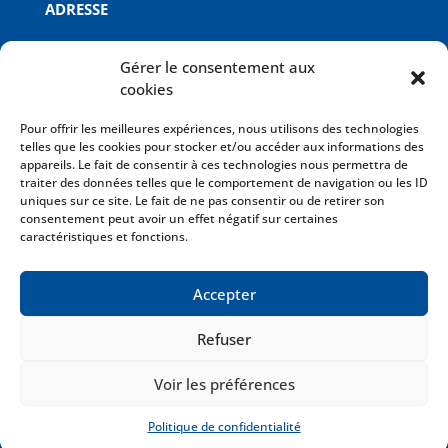
ADRESSE
Missenard Quint B
Gérer le consentement aux
ZI Le Royeux
cookies
Rue Eugène Freyssinet
02430 GAUCHY
Pour offrir les meilleures expériences, nous utilisons des technologies
telles que les cookies pour stocker et/ou accéder aux informations des
appareils. Le fait de consentir à ces technologies nous permettra de
INFOS
traiter des données telles que le comportement de navigation ou les ID
uniques sur ce site. Le fait de ne pas consentir ou de retirer son
Mentions légales
consentement peut avoir un effet négatif sur certaines
Politique de confidentialité
caractéristiques et fonctions.
Conditions Générales de Vente
Plan du site
Accepter
Refuser
2018 © Missenard Quint B Tous droits réservés
Voir les préférences
Réalisation
Vibiz
Politique de confidentialité