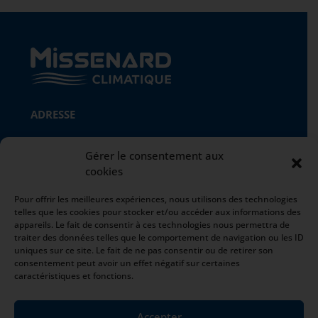
ADRESSE
Missenard Quint B
Gérer le consentement aux
ZI Le Royeux
cookies
Rue Eugène Freyssinet
02430 GAUCHY
Pour offrir les meilleures expériences, nous utilisons des technologies
telles que les cookies pour stocker et/ou accéder aux informations des
appareils. Le fait de consentir à ces technologies nous permettra de
INFOS
traiter des données telles que le comportement de navigation ou les ID
uniques sur ce site. Le fait de ne pas consentir ou de retirer son
Mentions légales
consentement peut avoir un effet négatif sur certaines
Politique de confidentialité
caractéristiques et fonctions.
Conditions Générales de Vente
Plan du site
Accepter