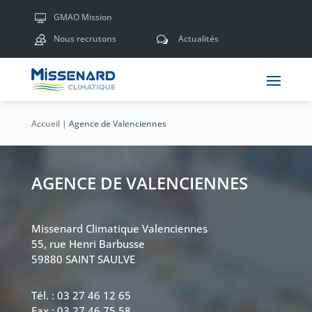
GMAO Mission
Nous recrutons
Actualités
w
Accueil
|
Agence de Valenciennes
AGENCE DE VALENCIENNES
Missenard Climatique Valenciennes
55, rue Henri Barbusse
59880 SAINT SAULVE
Tél. : 03 27 46 12 65
Fax : 03.27.46.75.58