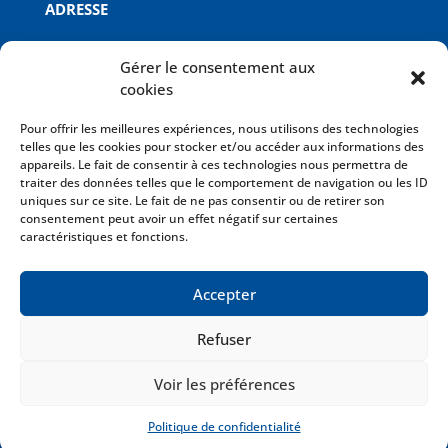
ADRESSE
Missenard Quint B
Gérer le consentement aux
ZI Le Royeux
cookies
Rue Eugène Freyssinet
02430 GAUCHY
Pour offrir les meilleures expériences, nous utilisons des technologies
telles que les cookies pour stocker et/ou accéder aux informations des
appareils. Le fait de consentir à ces technologies nous permettra de
INFOS
traiter des données telles que le comportement de navigation ou les ID
uniques sur ce site. Le fait de ne pas consentir ou de retirer son
Mentions légales
consentement peut avoir un effet négatif sur certaines
Politique de confidentialité
caractéristiques et fonctions.
Conditions Générales de Vente
Plan du site
Accepter
Refuser
2018 © Missenard Quint B Tous droits réservés
Voir les préférences
Réalisation
Vibiz
Politique de confidentialité