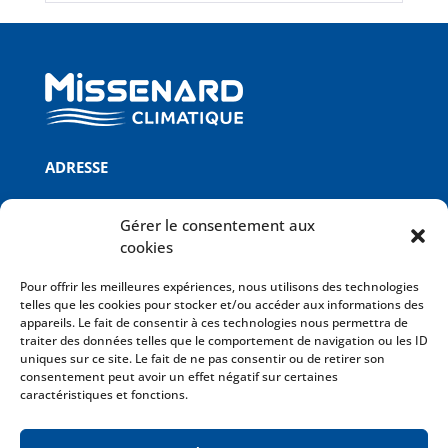
ADRESSE
Missenard Quint B
Gérer le consentement aux
ZI Le Royeux
cookies
Rue Eugène Freyssinet
02430 GAUCHY
Pour offrir les meilleures expériences, nous utilisons des technologies
telles que les cookies pour stocker et/ou accéder aux informations des
appareils. Le fait de consentir à ces technologies nous permettra de
INFOS
traiter des données telles que le comportement de navigation ou les ID
uniques sur ce site. Le fait de ne pas consentir ou de retirer son
Mentions légales
consentement peut avoir un effet négatif sur certaines
Politique de confidentialité
caractéristiques et fonctions.
Conditions Générales de Vente
Plan du site